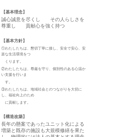
【基本理念】
誠心誠意を尽くし その人らしさを
尊重し 貢献心を強く持つ
【基本方針】
①わたしたちは、懇切丁寧に接し、安全で安心、安
楽な生活環境をつ
くります。
②わたしたちは、尊厳を守り、個別性のある心温か
い支援を行いま
す。
③わたしたちは、地域社会とのつながりを大切に
し、福祉向上のため
に貢献します。
【構造改築】
長年の懸案であったユニット化による
増築と既存の施設も大規模修繕を果た
し、物理的には法人の基本とする理念